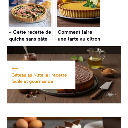
pour une entrée
chic »
« Cette recette de
Comment faire
quiche sans pâte
une tarte au citron
aux épinards et au
parfaite : astuces
saumon est
et recette facile
parfaite pour un
dîner léger et
rapide »
Gâteau au Nutella : recette
facile et gourmande