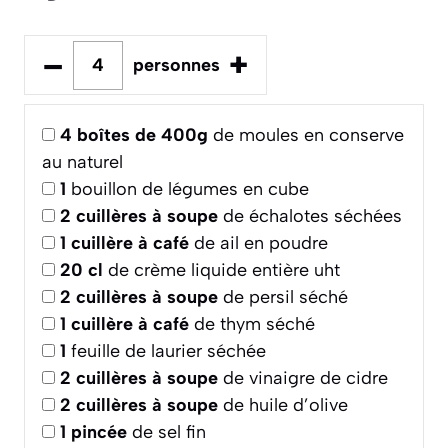
–
+
personnes
4
boîtes de 400g
de moules en conserve
au naturel
1
bouillon de légumes en cube
2
cuillères à soupe
de échalotes séchées
1
cuillère à café
de ail en poudre
20
cl
de crème liquide entière uht
2
cuillères à soupe
de persil séché
1
cuillère à café
de thym séché
1
feuille de laurier séchée
2
cuillères à soupe
de vinaigre de cidre
2
cuillères à soupe
de huile d’olive
1
pincée
de sel fin