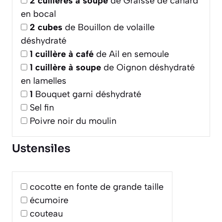
2
cuillères à soupe
de Graisse de canard
en bocal
2
cubes
de Bouillon de volaille
déshydraté
1
cuillère à café
de Ail en semoule
1
cuillère à soupe
de Oignon déshydraté
en lamelles
1
Bouquet garni déshydraté
Sel fin
Poivre noir du moulin
Ustensiles
cocotte en fonte de grande taille
écumoire
couteau