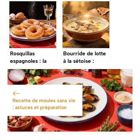
recette
recette
traditionnelle et
Traditionnelle
savoureuse
Rosquillas
Bourride de lotte
espagnoles : la
à la sétoise :
recette
recette
traditionnelle
traditionnelle du
sud
Recette de moules sans vin
: astuces et préparation