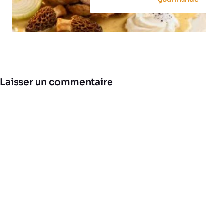
Laisser un commentaire
Commentaire