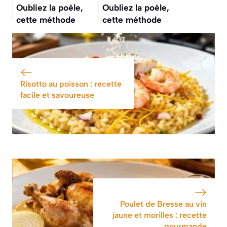
Oubliez la poêle,
Oubliez la poêle,
cette méthode
cette méthode
pour cuire des
pour cuire des
diots de Savoie au
escalopes de
vin blanc
dinde au four
Risotto au poisson : recette
facile et savoureuse
Poulet de Bresse au vin
jaune et morilles : recette
gourmande