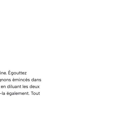
ine. Égouttez
pignons émincés dans
en diluant les deux
-la également. Tout