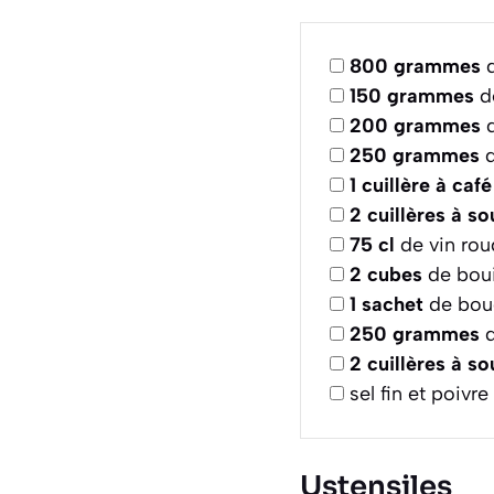
800
grammes
d
150
grammes
d
200
grammes
d
250
grammes
d
1
cuillère à café
2
cuillères à s
75
cl
de vin rou
2
cubes
de boui
1
sachet
de bouq
250
grammes
d
2
cuillères à s
sel fin et poivr
Ustensiles