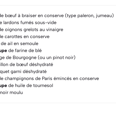
e bœuf à braiser en conserve (type paleron, jumeau)
e lardons fumés sous-vide
e oignons grelots au vinaigre
e carottes en conserve
de ail en semoule
oupe
de farine de blé
ge de Bourgogne (ou un pinot noir)
llon de bœuf déshydraté
uet garni déshydraté
e champignons de Paris émincés en conserve
oupe
de huile de tournesol
e noir moulu