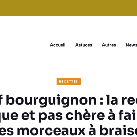
Accueil
Astuces
Autres
New
RECETTES
 bourguignon : la re
ue et pas chère à fa
es morceaux à brais