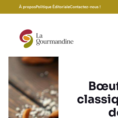
Aller
À propos
Politique Éditoriale
Contactez-nous !
au
contenu
Bœuf
classiq
d