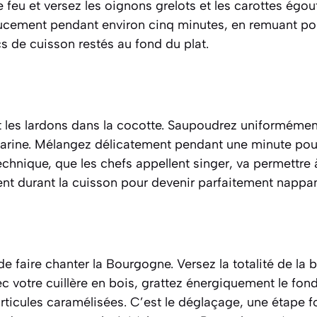
 feu et versez les oignons grelots et les carottes égou
oucement pendant environ cinq minutes, en remuant pou
s de cuisson restés au fond du plat.
t les lardons dans la cocotte. Saupoudrez uniformémen
 farine. Mélangez délicatement pendant une minute pou
echnique, que les chefs appellent
singer
, va permettre
ent durant la cuisson pour devenir parfaitement nappan
 faire chanter la Bourgogne. Versez la totalité de la b
ec votre cuillère en bois, grattez énergiquement le fon
articules caramélisées. C’est le
déglaçage
, une étape 