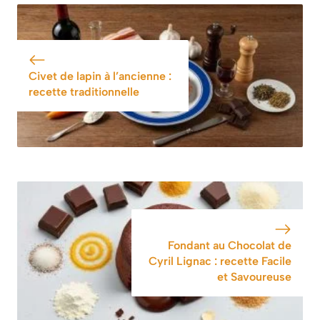
chocolat qui soit
chantilly : guide
ferme, aérée et
pratique pour des
intense en goût
desserts parfaits
Civet de lapin à l’ancienne :
recette traditionnelle
Fondant au Chocolat de
Cyril Lignac : recette Facile
et Savoureuse