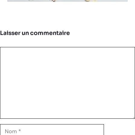
Laisser un commentaire
Commentaire
Nom