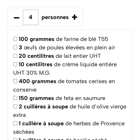
–
+
personnes
100
grammes
de farine de blé T55
3
œufs de poules élevées en plein air
20
centilitres
de lait entier UHT
10
centilitres
de crème liquide entière
UHT 30% M.G.
400
grammes
de tomates cerises en
conserve
150
grammes
de feta en saumure
2
cuillères à soupe
de huile d’olive vierge
extra
1
cuillère à soupe
de herbes de Provence
séchées