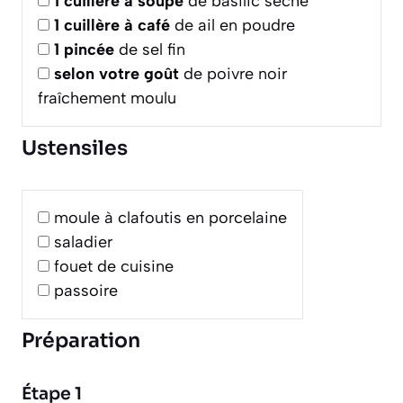
1
cuillère à soupe
de basilic séché
1
cuillère à café
de ail en poudre
1
pincée
de sel fin
selon votre goût
de poivre noir
fraîchement moulu
Ustensiles
moule à clafoutis en porcelaine
saladier
fouet de cuisine
passoire
Préparation
Étape 1