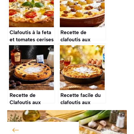
Clafoutis à la feta
Recette de
et tomates cerises
clafoutis aux
: recette facile et
raisins
savoureuse
Recette de
Recette facile du
Clafoutis aux
clafoutis aux
Pruneaux Facile et
pommes
Gourmande