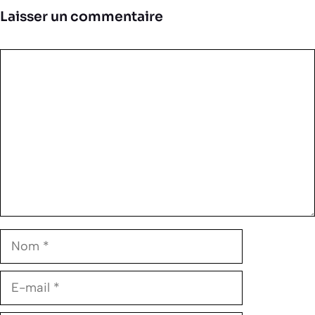
Laisser un commentaire
Commentaire
Nom
E-
mail