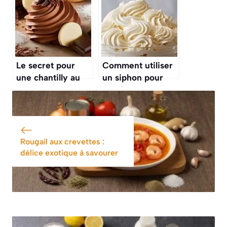
Le secret pour
Comment utiliser
une chantilly au
un siphon pour
chocolat qui soit
chantilly : guide
ferme, aérée et
pratique pour des
intense en goût
desserts parfaits
Rougail aux crevettes :
délice exotique à savourer