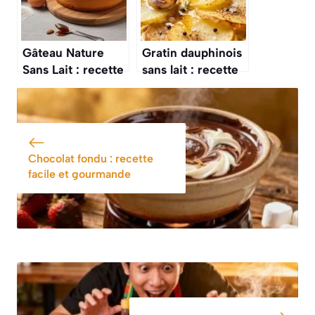
Gâteau Nature
Gratin dauphinois
Sans Lait : recette
sans lait : recette
Facile et
gourmande et
Savoureuse
crémeuse
Chocolat fondu : recette
facile et gourmande