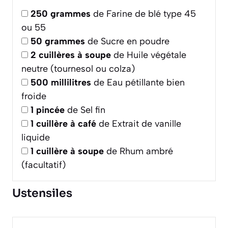
250
grammes
de Farine de blé type 45
ou 55
50
grammes
de Sucre en poudre
2
cuillères à soupe
de Huile végétale
neutre (tournesol ou colza)
500
millilitres
de Eau pétillante bien
froide
1
pincée
de Sel fin
1
cuillère à café
de Extrait de vanille
liquide
1
cuillère à soupe
de Rhum ambré
(facultatif)
Ustensiles