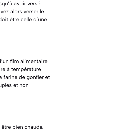
squ’à avoir versé
uvez alors verser le
oit être celle d’une
’un film alimentaire
ure à température
farine de gonfler et
uples et non
t être bien chaude.