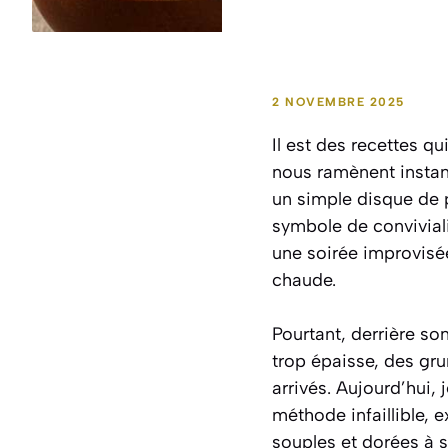
2 NOVEMBRE 2025
Il est des recettes q
nous ramènent instant
un simple disque de p
symbole de convivial
une soirée improvisée
chaude.
Pourtant, derrière so
trop épaisse, des gru
arrivés. Aujourd’hui,
méthode infaillible, 
souples et dorées à s