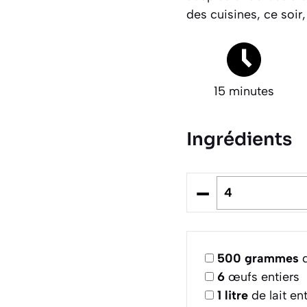
des cuisines, ce soir,
15 minutes
Ingrédients
–
500
grammes
d
6
œufs entiers
1
litre
de lait en