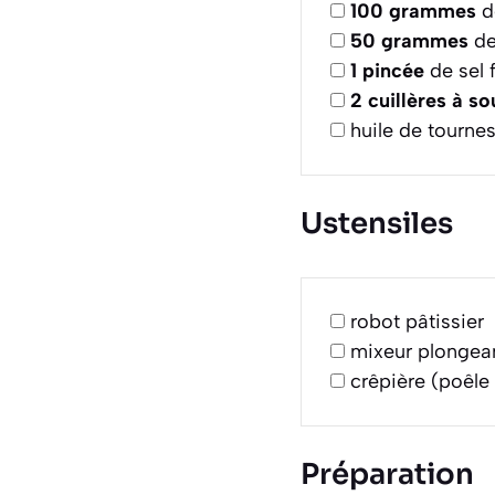
100
grammes
d
50
grammes
de
1
pincée
de sel f
2
cuillères à s
huile de tournes
Ustensiles
robot pâtissier
mixeur plongea
crêpière (poêle
Préparation