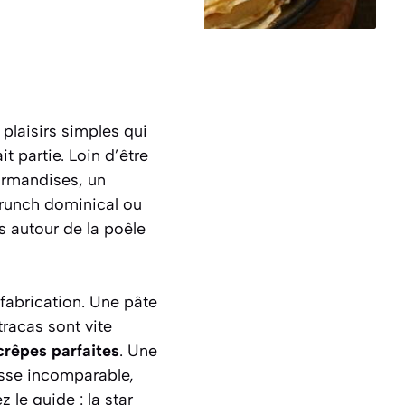
 plaisirs simples qui
 partie. Loin d’être
ourmandises, un
brunch dominical ou
s autour de la poêle
fabrication. Une pâte
tracas sont vite
crêpes parfaites
. Une
esse incomparable,
le guide : la star