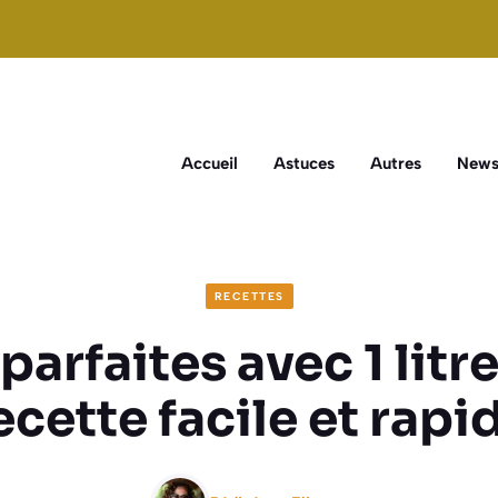
Accueil
Astuces
Autres
New
RECETTES
arfaites avec 1 litre 
ecette facile et rapi