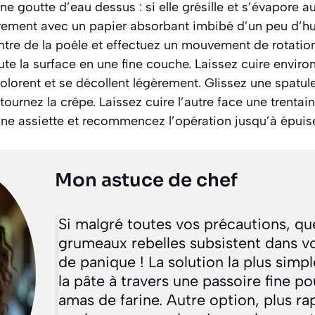
une goutte d’eau dessus : si elle grésille et s’évapore aus
èrement avec un papier absorbant imbibé d’un peu d’hu
ntre de la poêle et effectuez un mouvement de rotatio
oute la surface en une fine couche. Laissez cuire enviro
olorent et se décollent légèrement. Glissez une spatul
etournez la crêpe. Laissez cuire l’autre face une trenta
 une assiette et recommencez l’opération jusqu’à épuis
Mon astuce de chef
Si malgré toutes vos précautions, qu
grumeaux rebelles subsistent dans vo
de panique ! La solution la plus simp
la pâte à travers une passoire fine pour
amas de farine. Autre option, plus ra