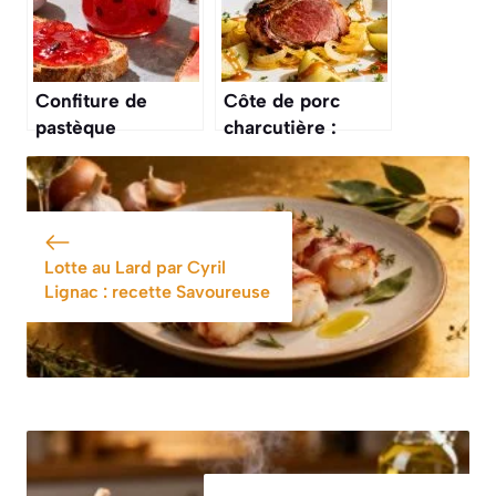
Confiture de
Côte de porc
pastèque
charcutière :
traditionnelle :
recette
recette facile et
traditionnelle et
savoureuse
savoureuse
Lotte au Lard par Cyril
Lignac : recette Savoureuse