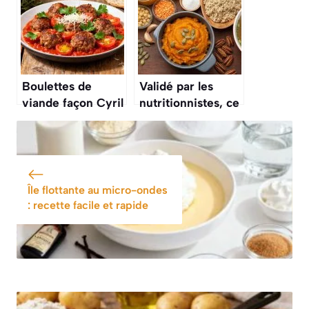
savoureuse et
facile
Boulettes de
Validé par les
viande façon Cyril
nutritionnistes, ce
Lignac : recette
« one-pot
savoureuse et
quinoa » aux
facile
légumes
d’automne est le
plat sain et
Île flottante au micro-ondes
complet par
: recette facile et rapide
excellence