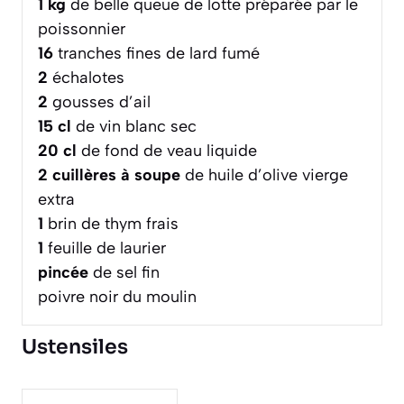
1
kg
de belle queue de lotte préparée par le
poissonnier
16
tranches fines de lard fumé
2
échalotes
2
gousses d’ail
15
cl
de vin blanc sec
20
cl
de fond de veau liquide
2
cuillères à soupe
de huile d’olive vierge
extra
1
brin de thym frais
1
feuille de laurier
pincée
de sel fin
poivre noir du moulin
Ustensiles