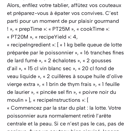
Alors, enfilez votre tablier, affûtez vos couteaux
et préparez-vous à épater vos convives. C’est
parti pour un moment de pur plaisir gourmand
! », « prepTime »: « PT25M », « cookTime »:
« PT20M », « recipeYield »: 4,
« recipeIngredient »: [ « 1 kg belle queue de lotte
préparée par le poissonnier », « 16 tranches fines
de lard fumé », « 2 échalotes », « 2 gousses
d’ail », « 15 cl vin blanc sec », « 20 cl fond de
veau liquide », « 2 cuillères à soupe huile d’olive
vierge extra », « 1 brin de thym frais », « 1 feuille
de laurier », « pincée sel fin », « poivre noir du
moulin » ], « recipeInstructions »: [
« Commencez par la star du plat : la lotte. Votre
poissonnier aura normalement retiré l’arête
centrale et la peau. Si ce n’est pas le cas, pas de