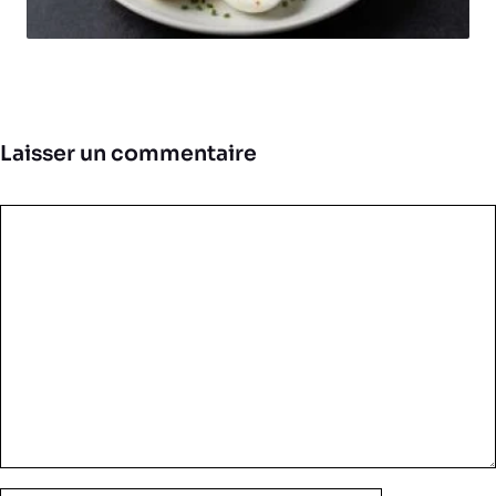
Laisser un commentaire
Commentaire