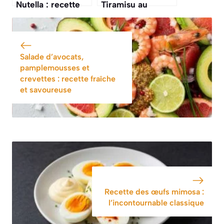
Nutella : recette
Tiramisu au
gourmande et
Nutella : délice
facile
Gourmand
Salade d’avocats,
pamplemousses et
crevettes : recette fraîche
et savoureuse
Recette des œufs mimosa :
l’incontournable classique