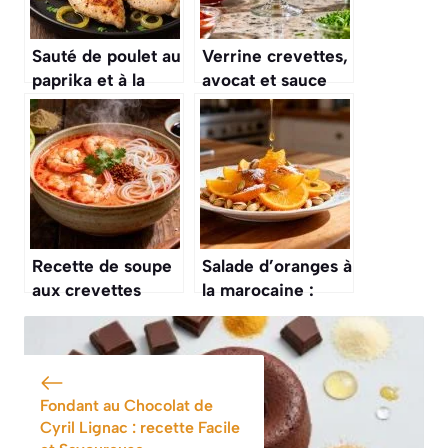
Sauté de poulet au
Verrine crevettes,
paprika et à la
avocat et sauce
crème fraîche :
cocktail : recette
recette
savoureuse et
savoureuse
facile
Recette de soupe
Salade d’oranges à
aux crevettes
la marocaine :
savoureuse et
recette fraîche et
facile
parfumée
Fondant au Chocolat de
Cyril Lignac : recette Facile