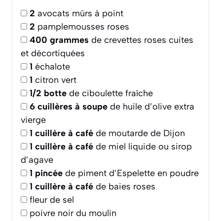
2
avocats mûrs à point
2
pamplemousses roses
400
grammes
de crevettes roses cuites
et décortiquées
1
échalote
1
citron vert
1/2
botte
de ciboulette fraîche
6
cuillères à soupe
de huile d’olive extra
vierge
1
cuillère à café
de moutarde de Dijon
1
cuillère à café
de miel liquide ou sirop
d’agave
1
pincée
de piment d’Espelette en poudre
1
cuillère à café
de baies roses
fleur de sel
poivre noir du moulin