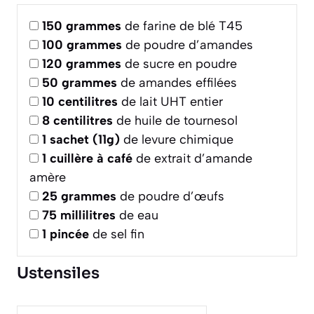
150
grammes
de farine de blé T45
100
grammes
de poudre d’amandes
120
grammes
de sucre en poudre
50
grammes
de amandes effilées
10
centilitres
de lait UHT entier
8
centilitres
de huile de tournesol
1
sachet (11g)
de levure chimique
1
cuillère à café
de extrait d’amande
amère
25
grammes
de poudre d’œufs
75
millilitres
de eau
1
pincée
de sel fin
Ustensiles