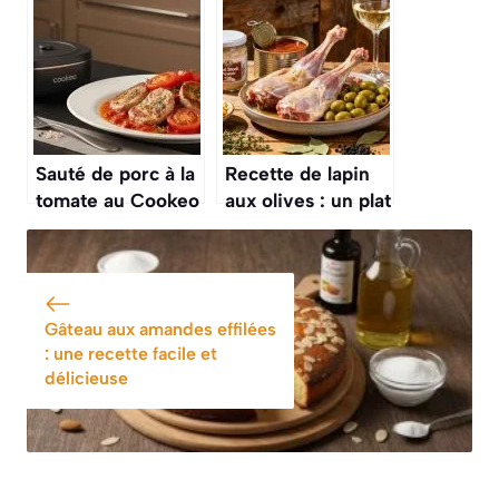
savoureuse
Sauté de porc à la
Recette de lapin
tomate au Cookeo
aux olives : un plat
: recette
savoureux
savoureuse et
rapide
Gâteau aux amandes effilées
: une recette facile et
délicieuse