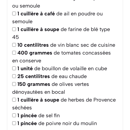
ou semoule
1
cuillère à café
de ail en poudre ou
semoule
1
cuillère à soupe
de farine de blé type
45
10
centilitres
de vin blanc sec de cuisine
400
grammes
de tomates concassées
en conserve
1
unité
de bouillon de volaille en cube
25
centilitres
de eau chaude
150
grammes
de olives vertes
dénoyautées en bocal
1
cuillère à soupe
de herbes de Provence
séchées
1
pincée
de sel fin
1
pincée
de poivre noir du moulin