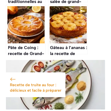
traditionnelles au
salée de grand-
rhum de grand-
mère : la recette
mère : la recette
inratable
inratable
Pâte de Coing :
Gâteau à l’ananas :
recette de Grand-
la recette de
Mère Inratable
grand-mère
inratable
Recette de truite au four :
délicieux et facile à préparer