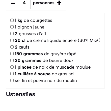
–
+
personnes
1
kg
de courgettes
1
oignon jaune
2
gousses d’ail
20
cl
de crème liquide entière (30% M.G.)
2
œufs
150
grammes
de gruyère râpé
20
grammes
de beurre doux
1
pincée
de noix de muscade moulue
1
cuillère à soupe
de gros sel
sel fin et poivre noir du moulin
Ustensiles