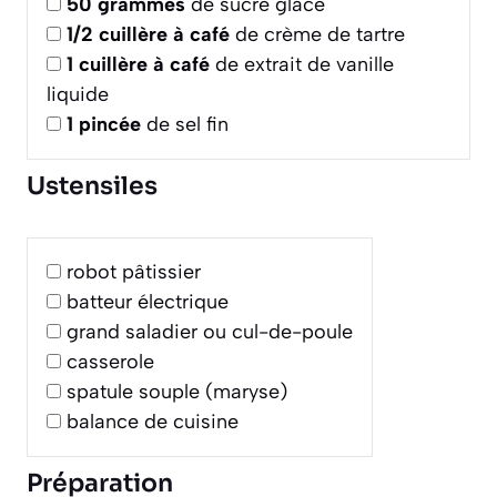
50
grammes
de sucre glace
1/2
cuillère à café
de crème de tartre
1
cuillère à café
de extrait de vanille
liquide
1
pincée
de sel fin
Ustensiles
robot pâtissier
batteur électrique
grand saladier ou cul-de-poule
casserole
spatule souple (maryse)
balance de cuisine
Préparation