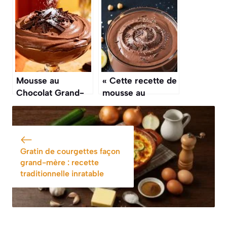
mascarpone et
gourmande et
noix
facile
Mousse au
« Cette recette de
Chocolat Grand-
mousse au
Mère : recette
chocolat sans
Authentique et
œufs est bluffante,
Délicieuse
la texture est
incroyable et elle
Gratin de courgettes façon
est très légère »
grand-mère : recette
traditionnelle inratable