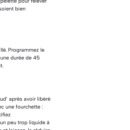
pelette pour relever
soient bien
illé. Programmez le
r une durée de 45
t.
ud’ après avoir libéré
c une fourchette :
ifiez
 un peu trop liquide à