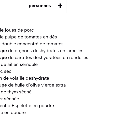
+
personnes
e joues de porc
e pulpe de tomates en dés
 double concentré de tomates
oupe
de oignons déshydratés en lamelles
oupe
de carottes déshydratées en rondelles
de ail en semoule
nc sec
n de volaille déshydraté
oupe
de huile d’olive vierge extra
de thym séché
ier séchée
nt d’Espelette en poudre
re en poudre