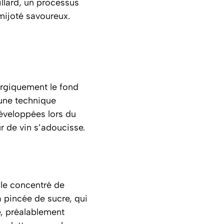
llard
, un processus
 mijoté savoureux.
nergiquement le fond
 une technique
éveloppées lors du
r de vin s’adoucisse.
 le concentré de
la pincée de sucre, qui
le, préalablement