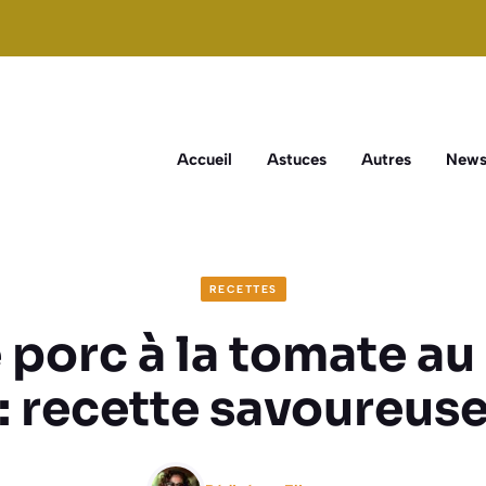
Accueil
Astuces
Autres
New
RECETTES
 porc à la tomate a
: recette savoureus