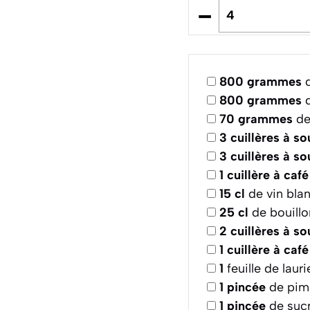
–
800
grammes
d
800
grammes
d
70
grammes
de
3
cuillères à s
3
cuillères à s
1
cuillère à café
15
cl
de vin bla
25
cl
de bouillo
2
cuillères à s
1
cuillère à café
1
feuille de laur
1
pincée
de pime
1
pincée
de suc