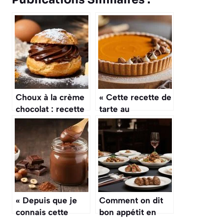
Choux à la crème
« Cette recette de
chocolat : recette
tarte au
gourmande
potimarron et aux
épices douces,
c’est un peu
comme le
« pumpkin pie »
américain, mais
en mieux »
« Depuis que je
Comment on dit
connais cette
bon appétit en