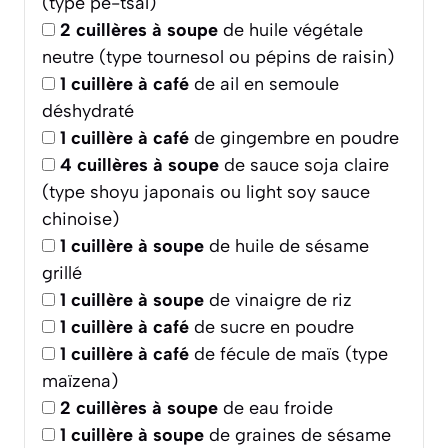
(type pe-tsaï)
2
cuillères à soupe
de huile végétale
neutre (type tournesol ou pépins de raisin)
1
cuillère à café
de ail en semoule
déshydraté
1
cuillère à café
de gingembre en poudre
4
cuillères à soupe
de sauce soja claire
(type shoyu japonais ou light soy sauce
chinoise)
1
cuillère à soupe
de huile de sésame
grillé
1
cuillère à soupe
de vinaigre de riz
1
cuillère à café
de sucre en poudre
1
cuillère à café
de fécule de maïs (type
maïzena)
2
cuillères à soupe
de eau froide
1
cuillère à soupe
de graines de sésame