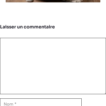
Laisser un commentaire
Commentaire
Nom