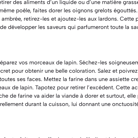
retirer des aliments d’un liquide ou d’une matière grass
même poêle, faites dorer les oignons grelots égouttés. 
r ambrée, retirez-les et ajoutez-les aux lardons. Cette
t de développer les saveurs qui parfumeront toute la sa
réparez vos morceaux de lapin. Séchez-les soigneuse
ecret pour obtenir une belle coloration. Salez et poiv
outes ses faces. Mettez la farine dans une assiette cr
ux de lapin. Tapotez pour retirer l’excédent. Cette ac
uche de farine va aider la viande à dorer et surtout, elle
rellement durant la cuisson, lui donnant une onctuosité