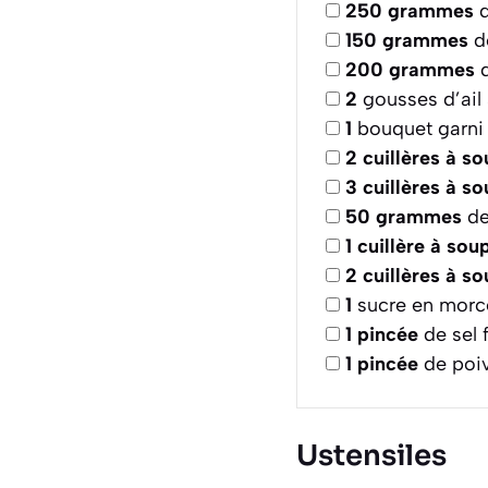
250
grammes
d
150
grammes
de
200
grammes
d
2
gousses d’ail
1
bouquet garni d
2
cuillères à s
3
cuillères à s
50
grammes
de
1
cuillère à sou
2
cuillères à s
1
sucre en morc
1
pincée
de sel f
1
pincée
de poiv
Ustensiles