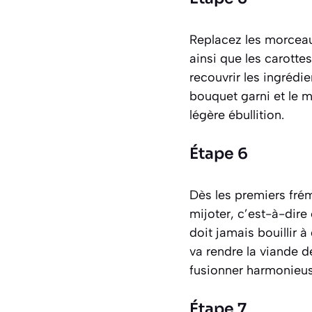
Replacez les morceaux
ainsi que les carotte
recouvrir les ingrédi
bouquet garni et le mo
légère ébullition.
Étape 6
Dès les premiers fré
mijoter
, c’est-à-dire
doit jamais bouillir à
va rendre la viande d
fusionner harmonieu
Étape 7