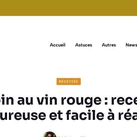
Accueil
Astuces
Autres
New
RECETTES
in au vin rouge : rec
reuse et facile à ré