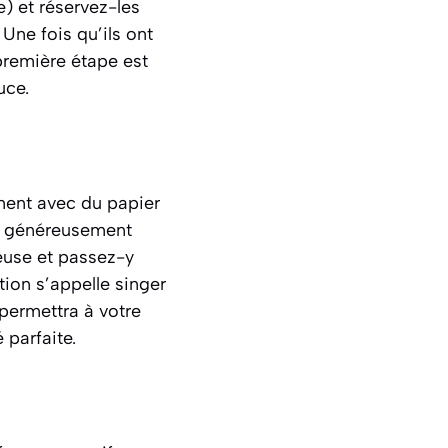
e)
et réservez-les
Une fois qu’ils ont
 première étape est
uce.
ment avec du papier
rez généreusement
euse et passez-y
tion s’appelle
singer
 permettra à votre
 parfaite.