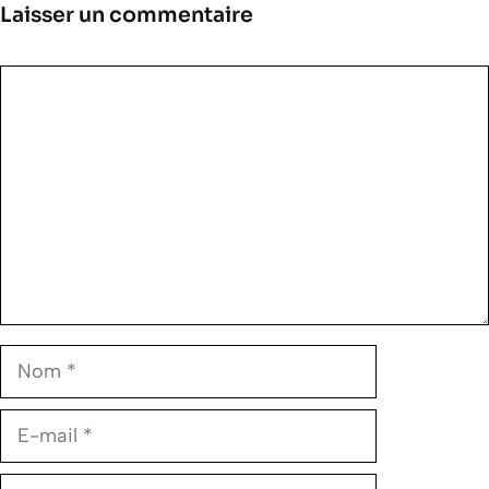
Laisser un commentaire
Commentaire
Nom
E-
mail
Site