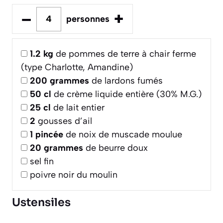
–
+
personnes
1.2
kg
de pommes de terre à chair ferme
(type Charlotte, Amandine)
200
grammes
de lardons fumés
50
cl
de crème liquide entière (30% M.G.)
25
cl
de lait entier
2
gousses d’ail
1
pincée
de noix de muscade moulue
20
grammes
de beurre doux
sel fin
poivre noir du moulin
Ustensiles