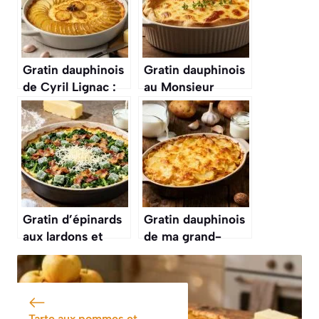
Gratin dauphinois
Gratin dauphinois
de Cyril Lignac :
au Monsieur
recette
Cuisine : recette
savoureuse
savoureuse et
facile
Gratin d’épinards
Gratin dauphinois
aux lardons et
de ma grand-
œufs : recette
mère : recette
facile et
authentique et
savoureuse
savoureuse
Tarte aux pommes et