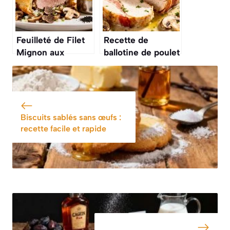
Feuilleté de Filet
Recette de
Mignon aux
ballotine de poulet
Champignons :
au bacon et
recette
champignons
Savoureuse
Biscuits sablés sans œufs :
recette facile et rapide