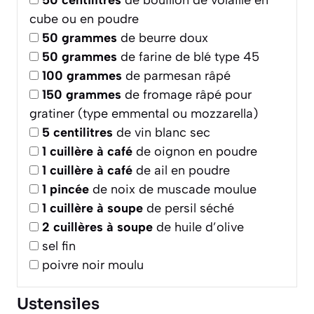
50
centilitres
de bouillon de volaille en
cube ou en poudre
50
grammes
de beurre doux
50
grammes
de farine de blé type 45
100
grammes
de parmesan râpé
150
grammes
de fromage râpé pour
gratiner (type emmental ou mozzarella)
5
centilitres
de vin blanc sec
1
cuillère à café
de oignon en poudre
1
cuillère à café
de ail en poudre
1
pincée
de noix de muscade moulue
1
cuillère à soupe
de persil séché
2
cuillères à soupe
de huile d’olive
sel fin
poivre noir moulu
Ustensiles