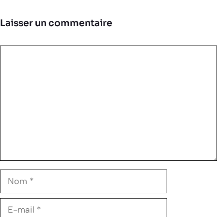
Laisser un commentaire
Commentaire
Nom
E-
mail