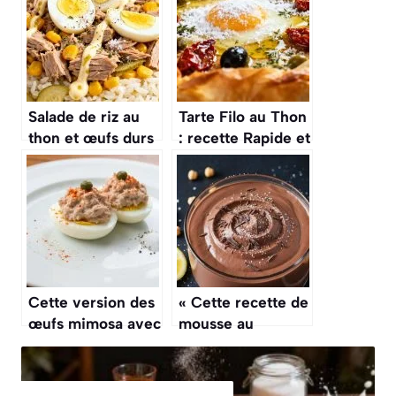
Salade de riz au
Tarte Filo au Thon
thon et œufs durs
: recette Rapide et
: recette facile et
Délicieuse
savoureuse
Cette version des
« Cette recette de
œufs mimosa avec
mousse au
du thon est une
chocolat sans
entrée fraîche et
œufs est bluffante,
rapide qui change
la texture est