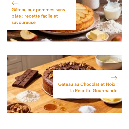
de l’ordinaire
incroyable et elle
Gâteau aux pommes sans
est très légère »
pâte : recette facile et
savoureuse
Gâteau au Chocolat et Noix :
la Recette Gourmande