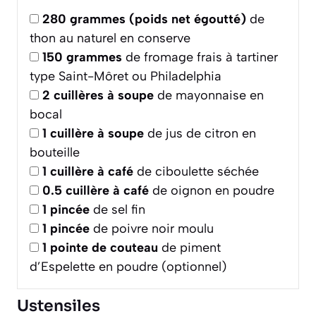
280
grammes (poids net égoutté)
de
thon au naturel en conserve
150
grammes
de fromage frais à tartiner
type Saint-Môret ou Philadelphia
2
cuillères à soupe
de mayonnaise en
bocal
1
cuillère à soupe
de jus de citron en
bouteille
1
cuillère à café
de ciboulette séchée
0.5
cuillère à café
de oignon en poudre
1
pincée
de sel fin
1
pincée
de poivre noir moulu
1
pointe de couteau
de piment
d’Espelette en poudre (optionnel)
Ustensiles