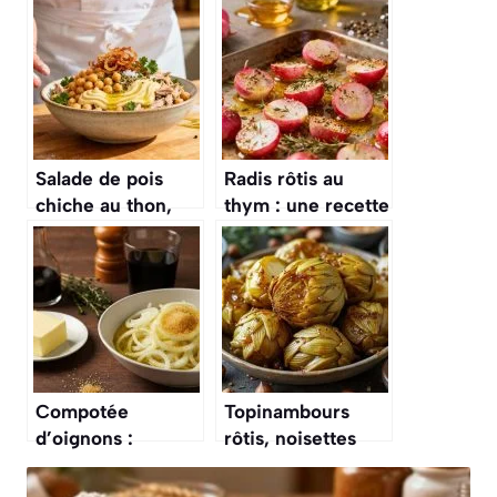
Salade de pois
Radis rôtis au
chiche au thon,
thym : une recette
oignons et persil :
savoureuse et
recette rapide et
facile
savoureuse
Compotée
Topinambours
d’oignons :
rôtis, noisettes
recette facile et
croquantes et miel
savoureuse
parfumé : ce plat