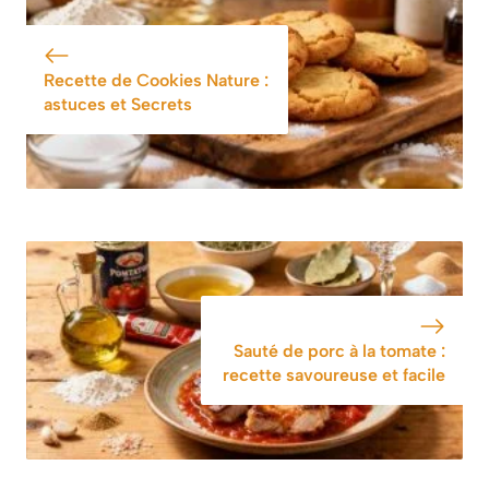
d’accompagneme
nt surprend à
chaque fois
Recette de Cookies Nature :
astuces et Secrets
Sauté de porc à la tomate :
recette savoureuse et facile