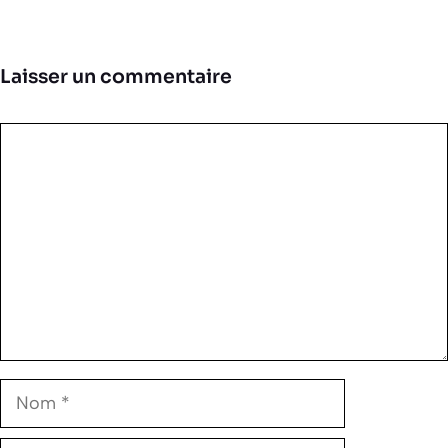
Laisser un commentaire
Commentaire
Nom