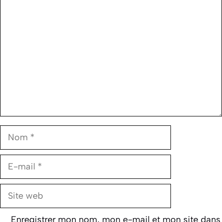
Commentaire
Nom
E-
mail
Site
web
Enregistrer mon nom, mon e-mail et mon site dans