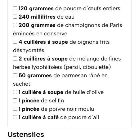
120
grammes
de poudre d’œufs entiers
240
millilitres
de eau
200
grammes
de champignons de Paris
émincés en conserve
4
cuillères à soupe
de oignons frits
déshydratés
2
cuillères à soupe
de mélange de fines
herbes lyophilisées (persil, ciboulette)
50
grammes
de parmesan râpé en
sachet
1
cuillère à soupe
de huile d’olive
1
pincée
de sel fin
1
pincée
de poivre noir moulu
1
cuillère à café
de poudre d’ail
Ustensiles