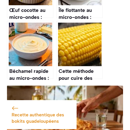
Œuf cocotte au
Île flottante au
micro-ondes :
micro-ondes :
recette facile et
recette facile et
rapide
rapide
Béchamel rapide
Cette méthode
au micro-ondes :
pour cuire des
recette facile et
épis de maïs au
rapide
micro-ondes est
incroyablement
rapide
Recette authentique des
bokits guadeloupéens