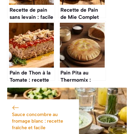
Recette de pain
Recette de Pain
sans levain : facile
de Mie Complet
et rapide
Facile et Rapide
Pain de Thon à la
Pain Pita au
Tomate : recette
Thermomix :
Savoureuse
recette Facile et
Rapide
Sauce concombre au
fromage blanc : recette
fraîche et facile