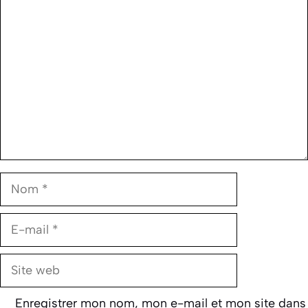
Commentaire
Nom
E-
mail
Site
web
Enregistrer mon nom, mon e-mail et mon site dans