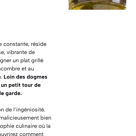
e constante, réside
e, vibrante de
ner un plat grillé
ncombre et au
n.
Loin des dogmes
 un petit tour de
de garde.
 de l’ingéniosité.
s malicieusement bien
sophie culinaire où la
couvrirez comment