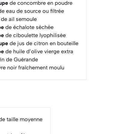
oupe
de concombre en poudre
e eau de source ou filtrée
de ail semoule
pe
de échalote séchée
pe
de ciboulette lyophilisée
oupe
de jus de citron en bouteille
pe
de huile d’olive vierge extra
fin de Guérande
re noir fraîchement moulu
 de taille moyenne