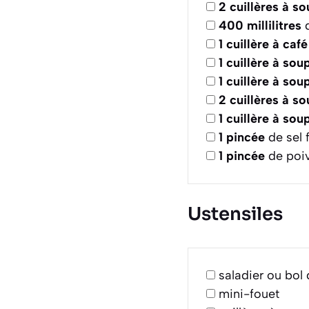
2
cuillères à s
400
millilitres
d
1
cuillère à café
1
cuillère à sou
1
cuillère à sou
2
cuillères à s
1
cuillère à sou
1
pincée
de sel 
1
pincée
de poiv
Ustensiles
saladier ou bol
mini-fouet