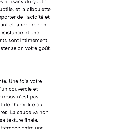
es artisans du goût :
tile, et la ciboulette
porter de l’acidité et
iant et la rondeur en
onsistance et une
ents sont intimement
uster selon votre goût.
nte. Une fois votre
’un couvercle et
 repos n’est pas
t de l’humidité du
tres. La sauce va non
a texture finale,
différence entre une