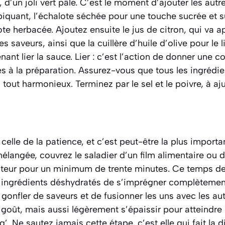
 d’un joli vert pâle. C’est le moment d’ajouter les autr
piquant, l’échalote séchée pour une touche sucrée et sub
te herbacée. Ajoutez ensuite le jus de citron, qui va ap
es saveurs, ainsi que la cuillère d’huile d’olive pour le l
nant lier la sauce. Lier :
c’est l’action de donner une c
s à la préparation. Assurez-vous que tous les ingrédi
 tout harmonieux.
Terminez par le sel et le poivre, à aj
celle de la patience, et c’est peut-être la plus importa
langée, couvrez le saladier d’un film alimentaire ou d
rateur pour un minimum de trente minutes. Ce temps de
x ingrédients déshydratés de s’imprégner complètemen
gonfler de saveurs et de fusionner les uns avec les au
oût, mais aussi légèrement s’épaissir pour atteindre s
g’. Ne sautez jamais cette étape, c’est elle qui fait la 