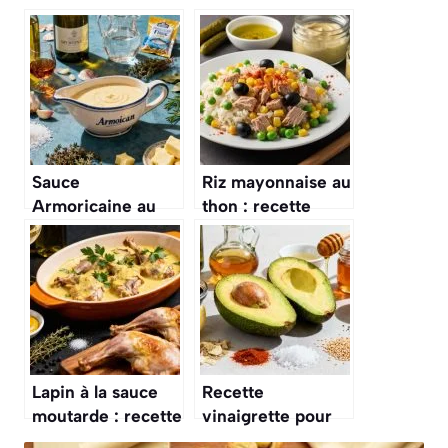
Sauce
Riz mayonnaise au
Armoricaine au
thon : recette
Thermomix :
facile et
recette Facile et
savoureuse
Savoureuse
Lapin à la sauce
Recette
moutarde : recette
vinaigrette pour
savoureuse et
avocats : une