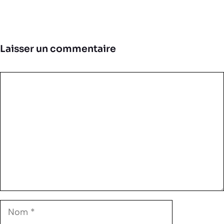
Laisser un commentaire
Commentaire
Nom