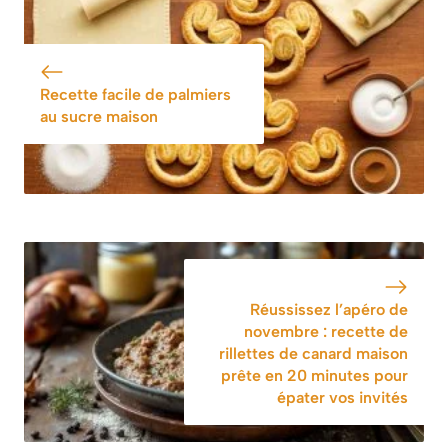
facile
sauce savoureuse
et facile
Recette facile de palmiers
au sucre maison
Réussissez l’apéro de
novembre : recette de
rillettes de canard maison
prête en 20 minutes pour
épater vos invités