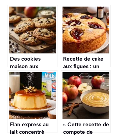
Des cookies
Recette de cake
maison aux
aux figues : un
pépites de
délice sucré
chocolat, sains,
sans sucre raffiné,
à congeler pour la
semaine : la
recette géniale de
Nina Métayer
Flan express au
« Cette recette de
lait concentré
compote de
sucré : recette
pommes sans