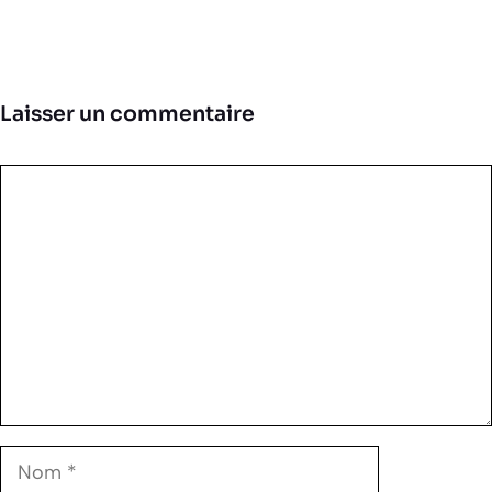
Laisser un commentaire
Commentaire
Nom