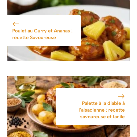
rapide et facile
sucre ajouté est si
bonne que même
les enfants n’y
voient que du feu
Poulet au Curry et Ananas :
»
recette Savoureuse
Palette à la diable à
l’alsacienne : recette
savoureuse et facile