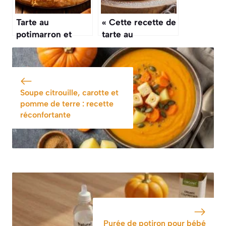
Tarte au
« Cette recette de
potimarron et
tarte au
chèvre : une
potimarron et aux
recette automnale
épices douces,
savoureuse
c’est un peu
comme le
Soupe citrouille, carotte et
« pumpkin pie »
pomme de terre : recette
américain, mais
réconfortante
en mieux »
Purée de potiron pour bébé