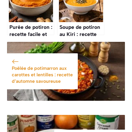
Purée de potiron :
Soupe de potiron
recette facile et
au Kiri : recette
savoureuse
onctueuse et
facile
Poêlée de potimarron aux
carottes et lentilles : recette
d’automne savoureuse