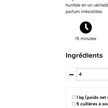
humble en un véritabl
parfum irrésistible.
15 minutes
Ingrédients
–
1
kg (poids net
5
cuillères à s