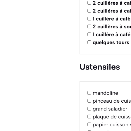
2
cuillères à ca
2
cuillères à ca
1
cuillère à café
2
cuillères à s
1
cuillère à café
quelques tours
Ustensiles
mandoline
pinceau de cuis
grand saladier
plaque de cuis
papier cuisson s