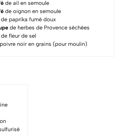
fé
de ail en semoule
fé
de oignon en semoule
de paprika fumé doux
oupe
de herbes de Provence séchées
de fleur de sel
poivre noir en grains (pour moulin)
ine
son
ulfurisé