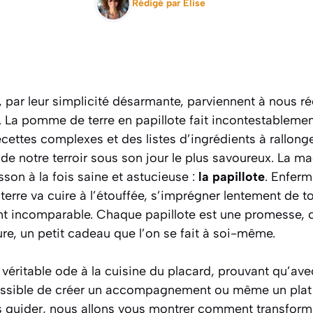
Rédigé par
Elise
i, par leur simplicité désarmante, parviennent à nous ré
. La pomme de terre en papillote fait incontestablemen
cettes complexes et des listes d’ingrédients à rallonge,
 de notre terroir sous son jour le plus savoureux. La m
son à la fois saine et astucieuse :
la papillote
. Enferm
erre va cuire à l’étouffée, s’imprégner lentement de t
t incomparable. Chaque papillote est une promesse, c
ure, un petit cadeau que l’on se fait à soi-même.
 véritable ode à la cuisine du placard
, prouvant qu’av
 possible de créer un accompagnement ou même un plat p
s guider, nous allons vous montrer comment transform