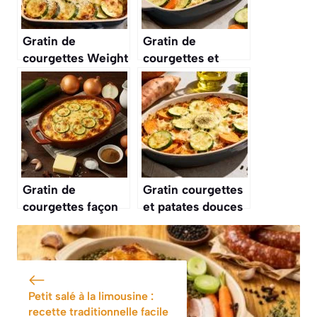
Gratin de
Gratin de
courgettes Weight
courgettes et
Watchers facile et
carottes : recette
sain
savoureuse
Gratin de
Gratin courgettes
courgettes façon
et patates douces
grand-mère :
: recette
recette
savoureuse et
traditionnelle
facile
inratable
Petit salé à la limousine :
recette traditionnelle facile