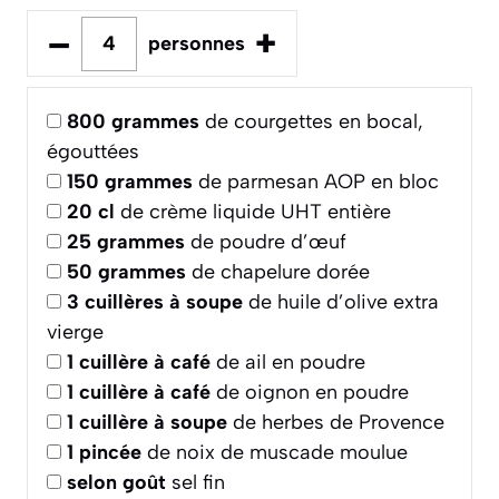
–
+
personnes
800
grammes
de courgettes en bocal,
égouttées
150
grammes
de parmesan AOP en bloc
20
cl
de crème liquide UHT entière
25
grammes
de poudre d’œuf
50
grammes
de chapelure dorée
3
cuillères à soupe
de huile d’olive extra
vierge
1
cuillère à café
de ail en poudre
1
cuillère à café
de oignon en poudre
1
cuillère à soupe
de herbes de Provence
1
pincée
de noix de muscade moulue
selon goût
sel fin