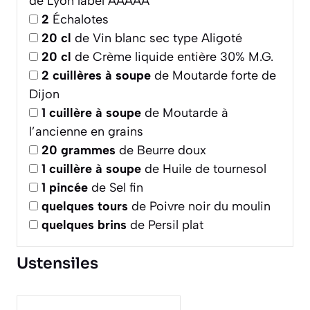
de Lyon label AAAAA
2
Échalotes
20
cl
de Vin blanc sec type Aligoté
20
cl
de Crème liquide entière 30% M.G.
2
cuillères à soupe
de Moutarde forte de
Dijon
1
cuillère à soupe
de Moutarde à
l’ancienne en grains
20
grammes
de Beurre doux
1
cuillère à soupe
de Huile de tournesol
1
pincée
de Sel fin
quelques tours
de Poivre noir du moulin
quelques
brins
de Persil plat
Ustensiles