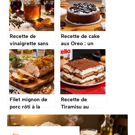
Recette de
Recette de cake
vinaigrette sans
aux Oreo : un
moutarde : facile
délice gourmand
et savoureuse
Filet mignon de
Recette de
porc rôti à la
Tiramisu au
moutarde à
Nutella : délice
l’ancienne :
Gourmand
recette