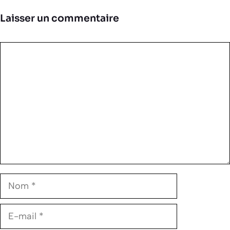
Laisser un commentaire
Commentaire
Nom
E-
mail