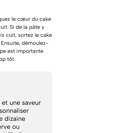
Piquez le cœur du cake
uit. Si de la pâte y
s cuit, sortez le cake
. Ensuite, démoulez-
tape est importante
op tôt.
 et une saveur
sonnaliser
e dizaine
erve ou