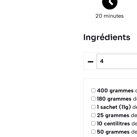
20 minutes
Ingrédients
–
400
grammes
d
180
grammes
de
1
sachet (11g)
de
25
grammes
de
10
centilitres
de
50
grammes
de