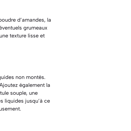
a poudre d’amandes, la
s éventuels grumeaux
ne texture lisse et
iquides non montés.
. Ajoutez également la
tule souple, une
es liquides jusqu’à ce
eusement.