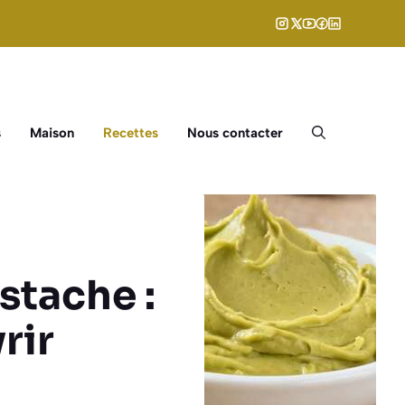
s
Maison
Recettes
Nous contacter
istache :
rir