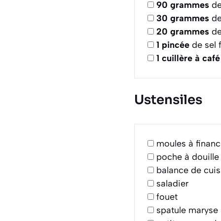
90
grammes
de
30
grammes
de
20
grammes
de
1
pincée
de sel f
1
cuillère à café
Ustensiles
moules à financ
poche à douille
balance de cuis
saladier
fouet
spatule maryse