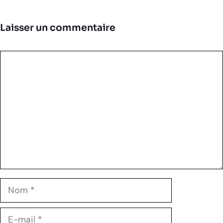
Laisser un commentaire
Commentaire
Nom
E-