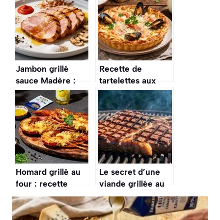
Jambon grillé
Recette de
sauce Madère :
tartelettes aux
recette
fruits de mer : un
savoureuse
délice marin
Homard grillé au
Le secret d’une
four : recette
viande grillée au
facile avec sauce
barbecue qui ne
à la crème
colle jamais à la
grille, même sans