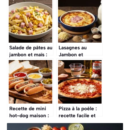
Salade de pâtes au
Lasagnes au
jambon et maïs :
Jambon et
recette facile et
Champignons :
savoureuse
recette
Traditionnelle de
Grand-Mère
Recette de mini
Pizza à la poêle :
hot-dog maison :
recette facile et
le délice à
rapide
déguster