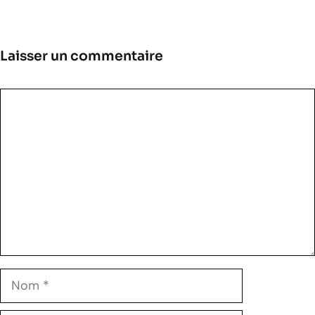
Laisser un commentaire
Commentaire
Nom