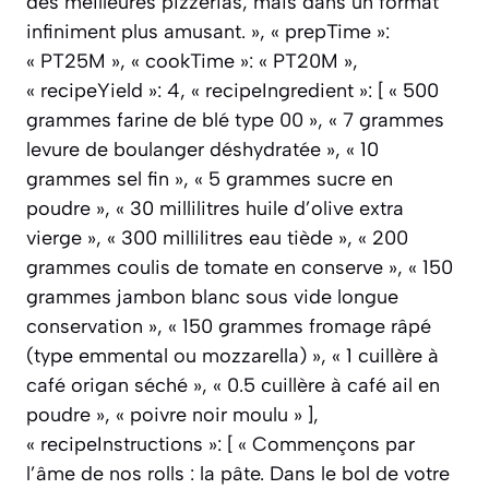
des meilleures pizzerias, mais dans un format
infiniment plus amusant. », « prepTime »:
« PT25M », « cookTime »: « PT20M »,
« recipeYield »: 4, « recipeIngredient »: [ « 500
grammes farine de blé type 00 », « 7 grammes
levure de boulanger déshydratée », « 10
grammes sel fin », « 5 grammes sucre en
poudre », « 30 millilitres huile d’olive extra
vierge », « 300 millilitres eau tiède », « 200
grammes coulis de tomate en conserve », « 150
grammes jambon blanc sous vide longue
conservation », « 150 grammes fromage râpé
(type emmental ou mozzarella) », « 1 cuillère à
café origan séché », « 0.5 cuillère à café ail en
poudre », « poivre noir moulu » ],
« recipeInstructions »: [ « Commençons par
l’âme de nos rolls : la pâte. Dans le bol de votre