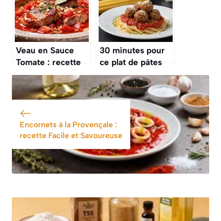
Veau en Sauce
30 minutes pour
Tomate : recette
ce plat de pâtes
Savoureuse et
aux boulettes de
Facile
viande à la sauce
tomate, un
classique qui plaît
à tous
Encornets à la Provençale :
recette Facile et Savoureuse