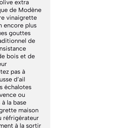
live extra
mique de Modène
re vinaigrette
n encore plus
ues gouttes
aditionnel de
nsistance
e bois et de
eur
tez pas à
usse d’ail
es échalotes
ovence ou
 à la base
aigrette maison
 réfrigérateur
ent à la sortir