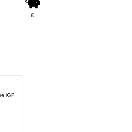
€
ne IGP