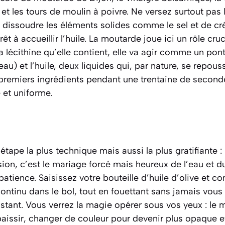
 et les tours de moulin à poivre. Ne versez surtout pas l
d dissoudre les éléments solides comme le sel et de c
 à accueillir l’huile. La moutarde joue ici un rôle cruc
la lécithine qu’elle contient, elle va agir comme un pon
eau) et l’huile, deux liquides qui, par nature, se repous
remiers ingrédients pendant une trentaine de seconde
 et uniforme.
étape la plus technique mais aussi la plus gratifiante :
ion, c’est le mariage forcé mais heureux de l’eau et du
a patience. Saisissez votre bouteille d’huile d’olive et 
t continu dans le bol, tout en fouettant sans jamais vous 
stant. Vous verrez la magie opérer sous vos yeux : le 
aissir, changer de couleur pour devenir plus opaque e