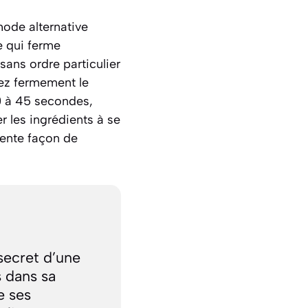
hode alternative
e qui ferme
ans ordre particulier
issez fermement le
0 à 45 secondes,
r les ingrédients à se
lente façon de
 secret d’une
s dans sa
e ses