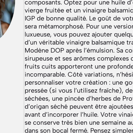
composants. Optez pour une huile d’o
vierge fruitée et un vinaigre balsa
IGP de bonne qualité. Le goût de vot
sera métamorphosé. Pour une versio
luxueuse, vous pouvez ajouter quelq
d’un véritable vinaigre balsamique tr
Modène DOP après l’émulsion. Sa co
sirupeuse et ses arômes complexes d
fruits cuits apporteront une profond
incomparable. Côté variations, n’hési
personnaliser votre création : une go
pressée (si vous l’utilisez fraîche), d
séchées, une pincée d’herbes de Pr
d’origan séché peuvent être ajoutées
avant d’incorporer l’huile. Votre vin
se conserve très bien une semaine au
dans son bocal fermé. Pensez simplem