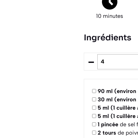
10 minutes
Ingrédients
–
90
ml (environ 
30
ml (environ 
5
ml (1 cuillère
5
ml (1 cuillère
1
pincée
de sel f
2
tours
de poivr