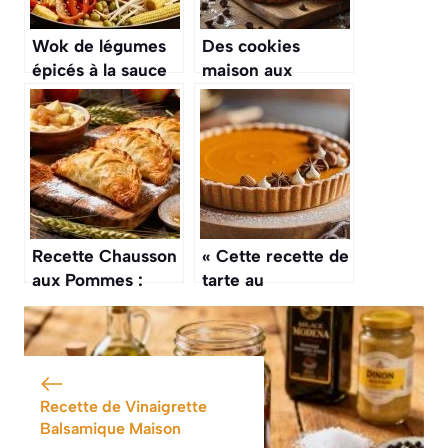
Wok de légumes
Des cookies
épicés à la sauce
maison aux
soja : recette
pépites de
savoureuse
chocolat, sains,
sans sucre raffiné,
à congeler pour la
semaine : la
recette géniale de
Nina Métayer
Recette Chausson
« Cette recette de
aux Pommes :
tarte au
pâte Feuilletée
potimarron et aux
Maison
épices douces,
c’est un peu
comme le
« pumpkin pie »
Recette de Vinaigrette
américain, mais
Balsamique Maison
en mieux »