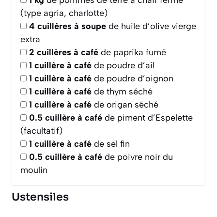
1
kg
de pommes de terre à chair ferme
(type agria, charlotte)
4
cuillères à soupe
de huile d’olive vierge
extra
2
cuillères à café
de paprika fumé
1
cuillère à café
de poudre d’ail
1
cuillère à café
de poudre d’oignon
1
cuillère à café
de thym séché
1
cuillère à café
de origan séché
0.5
cuillère à café
de piment d’Espelette
(facultatif)
1
cuillère à café
de sel fin
0.5
cuillère à café
de poivre noir du
moulin
Ustensiles