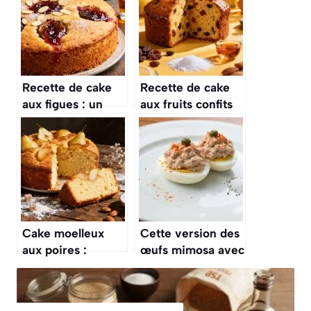
Recette de cake
Recette de cake
aux figues : un
aux fruits confits
délice sucré
extra moelleux
Cake moelleux
Cette version des
aux poires :
œufs mimosa avec
recette facile et
du thon est une
savoureuse
entrée fraîche et
rapide qui change