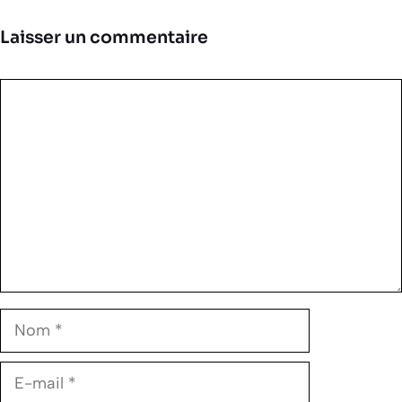
Laisser un commentaire
Commentaire
Nom
E-
mail