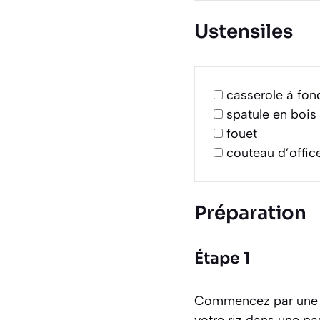
Ustensiles
casserole à fon
spatule en bois
fouet
couteau d’offic
Préparation
Étape 1
Commencez par une ét
votre riz dans une pa