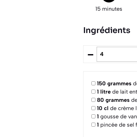
15 minutes
Ingrédients
–
150
grammes
de
1
litre
de lait en
80
grammes
de
10
cl
de crème l
1
gousse de van
1
pincée de sel f