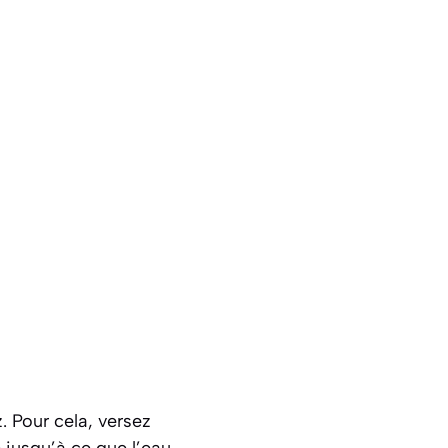
 Pour cela, versez
 jusqu’à ce que l’eau