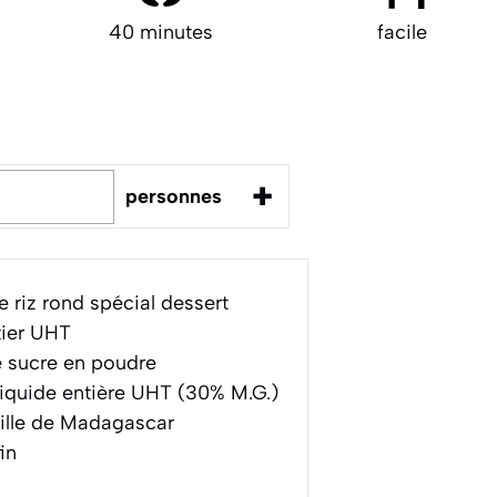
40 minutes
facile
+
personnes
 riz rond spécial dessert
tier UHT
 sucre en poudre
iquide entière UHT (30% M.G.)
ille de Madagascar
in