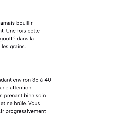
jamais bouillir
t. Une fois cette
égoutté dans la
les grains.
endant environ 35 à 40
 une attention
en prenant bien soin
 et ne brûle. Vous
issir progressivement