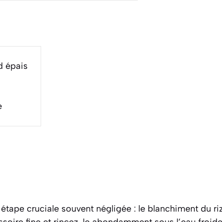
d épais
e
ape cruciale souvent négligée : le blanchiment du riz.
ssoire fine et rincez-le abondamment sous l’eau froide