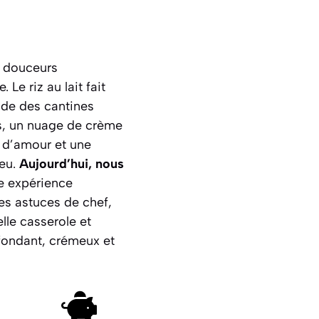
s douceurs
Le riz au lait fait
ade des cantines
urs, un nuage de crème
 d’amour et une
feu.
Aujourd’hui, nous
ne expérience
es astuces de chef,
lle casserole et
is fondant, crémeux et