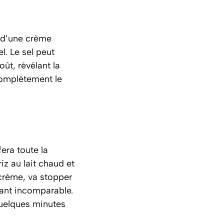
e d’une crème
l. Le sel peut
ût, révélant la
complètement le
era toute la
riz au lait chaud et
 crème
, va stopper
llant incomparable.
 quelques minutes