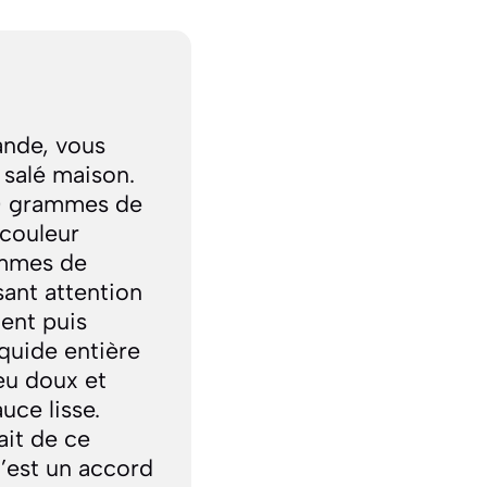
ande, vous
 salé maison.
00 grammes de
 couleur
ammes de
ant attention
ent puis
iquide entière
eu doux et
uce lisse.
ait de ce
C’est un accord