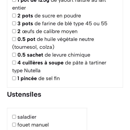
1
pot de 125g
de yaourt nature au lait
entier
2
pots
de sucre en poudre
3
pots
de farine de blé type 45 ou 55
2
œufs de calibre moyen
0.5
pot
de huile végétale neutre
(tournesol, colza)
0.5
sachet
de levure chimique
4
cuillères à soupe
de pâte à tartiner
type Nutella
1
pincée
de sel fin
Ustensiles
saladier
fouet manuel