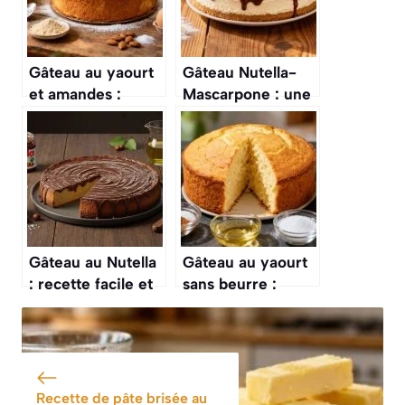
Gâteau au yaourt
Gâteau Nutella-
et amandes :
Mascarpone : une
recette facile et
Délice Facile à
gourmande
Réaliser
Gâteau au Nutella
Gâteau au yaourt
: recette facile et
sans beurre :
gourmande
recette facile et
légère
Recette de pâte brisée au