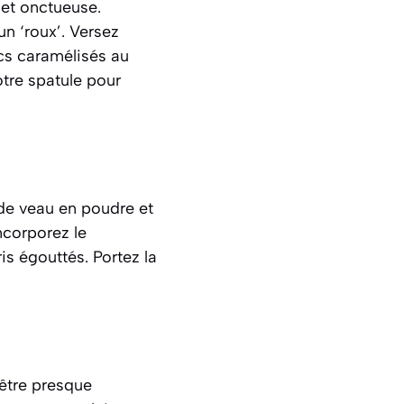
e et onctueuse
.
n ‘roux’. Versez
cs caramélisés au
otre spatule pour
 de veau en poudre et
ncorporez le
is égouttés. Portez la
 être presque