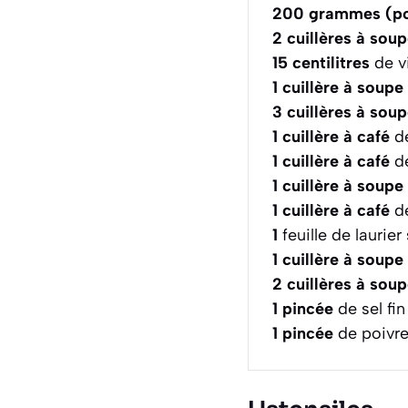
200
grammes (po
2
cuillères à sou
15
centilitres
de v
1
cuillère à soupe
3
cuillères à sou
1
cuillère à café
de
1
cuillère à café
de
1
cuillère à soupe
1
cuillère à café
de
1
feuille de laurie
1
cuillère à soupe
2
cuillères à sou
1
pincée
de sel fin
1
pincée
de poivre