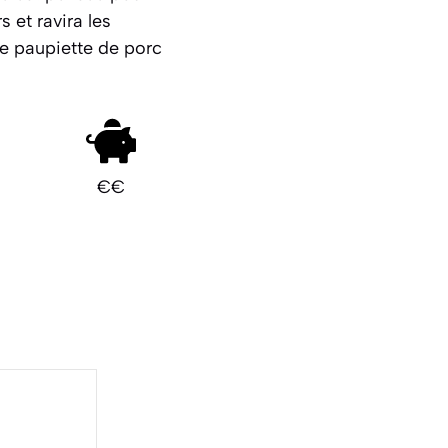
 et ravira les
ure paupiette de porc
€€