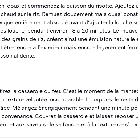
en-doux et commencez la cuisson du risotto. Ajoutez 
n chaud sur le riz. Remuez doucement mais quasi con
resque entièrement absorbé avant d’ajouter la louche s
rès louche, pendant environ 18 à 20 minutes. Le mouv
des grains de riz, créant ainsi une émulsion naturelle
l doit être tendre à l’extérieur mais encore légèrement fe
uisson
al dente
.
retirez la casserole du feu. C’est le moment de la
mantec
sa texture veloutée incomparable. Incorporez le reste du
 râpé. Mélangez énergiquement pendant une minute pour
e convenance. Couvrez la casserole et laissez reposer 
rmet aux saveurs de se fondre et à la texture de s’h