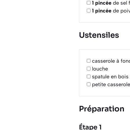
1
pincée
de sel f
1
pincée
de poiv
Ustensiles
casserole à fon
louche
spatule en bois
petite casserol
Préparation
Étape 1