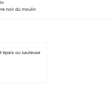
in
re noir du moulin
d épais ou sauteuse
e