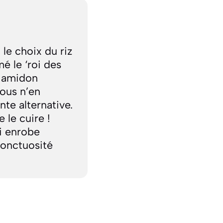
le choix du riz
é le ‘roi des
en amidon
vous n’en
nte alternative.
e le cuire !
i enrobe
l’onctuosité