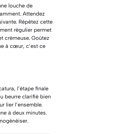
une louche de
stamment. Attendez
uivante. Répétez cette
ement régulier permet
 et crémeuse. Goûtez
rme à cœur, c’est ce
atura
, l’étape finale
 beurre clarifié bien
 lier l’ensemble.
une à deux minutes.
omogénéiser.