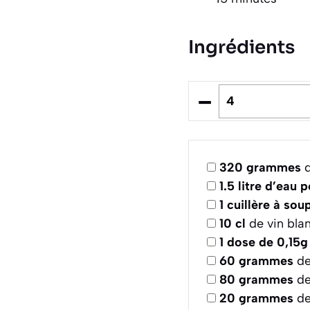
Ingrédients
–
320
grammes
d
1.5
litre d’eau 
1
cuillère à sou
10
cl
de vin bla
1
dose de 0,15g
60
grammes
de
80
grammes
de
20
grammes
de