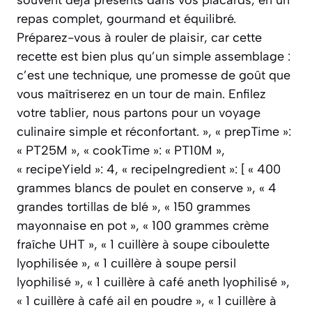
souvent déjà présents dans vos placards, en un
repas complet, gourmand et équilibré.
Préparez-vous à rouler de plaisir, car cette
recette est bien plus qu’un simple assemblage :
c’est une technique, une promesse de goût que
vous maîtriserez en un tour de main. Enfilez
votre tablier, nous partons pour un voyage
culinaire simple et réconfortant. », « prepTime »:
« PT25M », « cookTime »: « PT10M »,
« recipeYield »: 4, « recipeIngredient »: [ « 400
grammes blancs de poulet en conserve », « 4
grandes tortillas de blé », « 150 grammes
mayonnaise en pot », « 100 grammes crème
fraîche UHT », « 1 cuillère à soupe ciboulette
lyophilisée », « 1 cuillère à soupe persil
lyophilisé », « 1 cuillère à café aneth lyophilisé »,
« 1 cuillère à café ail en poudre », « 1 cuillère à