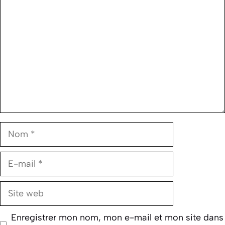
Nom
E-
mail
Site
web
Enregistrer mon nom, mon e-mail et mon site dans