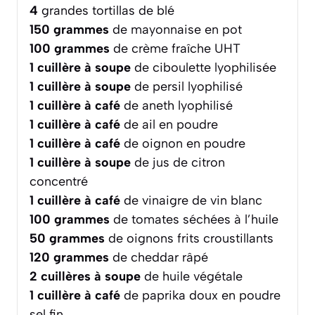
4
grandes tortillas de blé
150
grammes
de mayonnaise en pot
100
grammes
de crème fraîche UHT
1
cuillère à soupe
de ciboulette lyophilisée
1
cuillère à soupe
de persil lyophilisé
1
cuillère à café
de aneth lyophilisé
1
cuillère à café
de ail en poudre
1
cuillère à café
de oignon en poudre
1
cuillère à soupe
de jus de citron
concentré
1
cuillère à café
de vinaigre de vin blanc
100
grammes
de tomates séchées à l’huile
50
grammes
de oignons frits croustillants
120
grammes
de cheddar râpé
2
cuillères à soupe
de huile végétale
1
cuillère à café
de paprika doux en poudre
sel fin