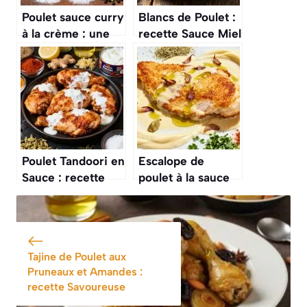
Poulet sauce curry
Blancs de Poulet :
à la crème : une
recette Sauce Miel
recette
et Balsamique
savoureuse
Poulet Tandoori en
Escalope de
Sauce : recette
poulet à la sauce
Savoureuse et
crémeuse :
Épicée
recette facile et
savoureuse
Tajine de Poulet aux
Pruneaux et Amandes :
recette Savoureuse