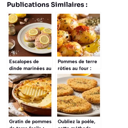
Publications Similaires :
Escalopes de
Pommes de terre
dinde marinées au
rôties au four :
citron : recette
recette facile et
gourmande et
savoureuse
facile
Gratin de pommes
Oubliez la poêle,