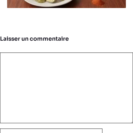
Laisser un commentaire
Commentaire
Nom