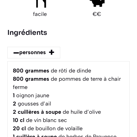
facile
€€
Ingrédients
–
+
personnes
800
grammes
de rôti de dinde
800
grammes
de pommes de terre à chair
ferme
1
oignon jaune
2
gousses d’ail
2
cuillères à soupe
de huile d’olive
10
cl
de vin blanc sec
20
cl
de bouillon de volaille
1
cuillère à soupe
de herbes de Provence