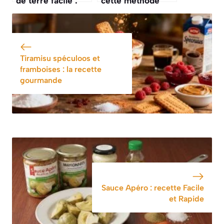
de terre facile :
cette méthode
recette rapide et
pour cuire des
savoureuse
escalopes de
dinde au four
Tiramisu spéculoos et
framboises : la recette
gourmande
Sauce Apéro : recette Facile
et Rapide